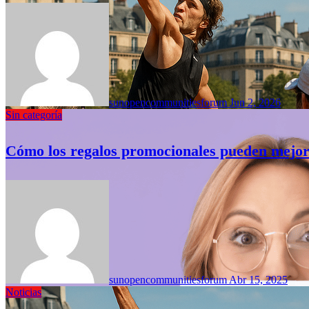
sunopencommunitiesforum
Jun 2, 2026
Sin categoría
Cómo los regalos promocionales pueden mejora
sunopencommunitiesforum
Abr 15, 2025
Noticias