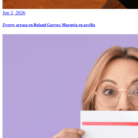
Jun 2, 2026
Zverev arrasa en Roland Garros: Maestría en arcilla