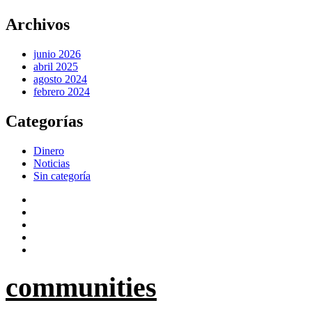
Ir
Archivos
al
contenido
junio 2026
abril 2025
agosto 2024
febrero 2024
Categorías
Dinero
Noticias
Sin categoría
communities