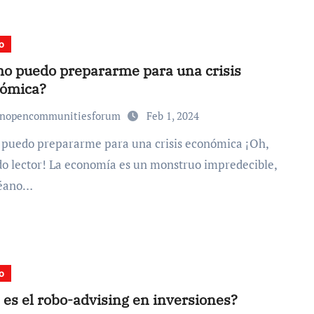
o
o puedo prepararme para una crisis
ómica?
unopencommunitiesforum
Feb 1, 2024
do lector! La economía es un monstruo impredecible,
céano…
o
 es el robo-advising en inversiones?