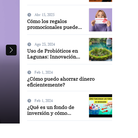
en arcilla
Abr 15, 2025
Cómo los regalos
promocionales pueden
mejorar la visibilidad
de tu marca
Ago 23, 2024
Uso de Probióticos en
Lagunas: Innovación
Natural
Feb 1, 2024
¿Cómo puedo ahorrar dinero
eficientemente?
¿Cómo puedo ahorrar dine
eficientemente?
Feb 1, 2024
¿Qué es un fondo de
sunopencommunitiesforum
Feb 1, 2024
inversión y cómo
funciona?