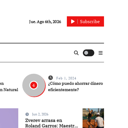
Subscribe
Jue. Ago 6th, 2026
Feb 1, 2024
en
¿Cómo puedo ahorrar dinero
4
n Natural
eficientemente?
Jun 2, 2026
Dinero
Zverev arrasa en
Roland Garros: Maestría