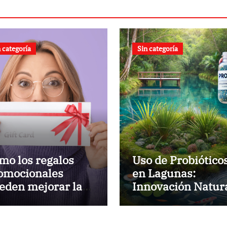
 categoría
Sin categoría
mo los regalos
Uso de Probiótico
omocionales
en Lagunas:
eden mejorar la
Innovación Natur
sibilidad de tu
rca