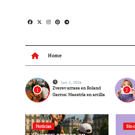
Ir
al
contenido
Home
Jun 2, 2026
Zverev arrasa en Roland
1
2
Garros: Maestría en arcilla
Noticias
Sin 
Zverev arrasa en