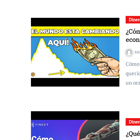
Diner
¿Cóm
econ
s
Cómo puedo prepararme para una crisis económica ¡Oh,
queri
un o
Diner
¿Qué