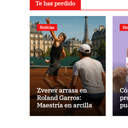
Te has perdido
Noticias
Sin
Zverev arrasa en
Có
Roland Garros:
pr
Maestría en arcilla
pu
vi
ma