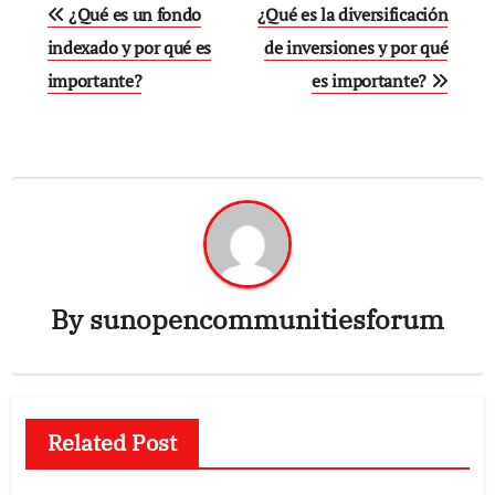
Navegación
¿Qué es un fondo
¿Qué es la diversificación
de
indexado y por qué es
de inversiones y por qué
importante?
es importante?
entradas
By
sunopencommunitiesforum
Related Post