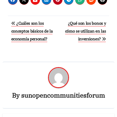
Navegación
¿Cuáles son los
¿Qué son los bonos y
de
conceptos básicos de la
cómo se utilizan en las
economía personal?
inversiones?
entradas
By
sunopencommunitiesforum