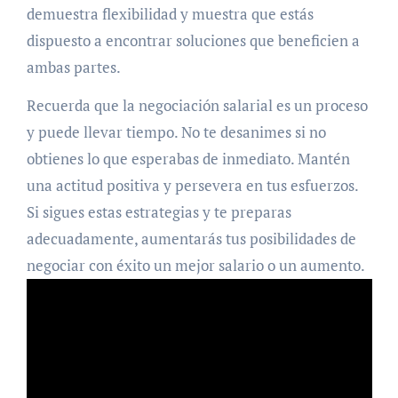
demuestra flexibilidad y muestra que estás
dispuesto a encontrar soluciones que beneficien a
ambas partes.
Recuerda que la negociación salarial es un proceso
y puede llevar tiempo. No te desanimes si no
obtienes lo que esperabas de inmediato. Mantén
una actitud positiva y persevera en tus esfuerzos.
Si sigues estas estrategias y te preparas
adecuadamente, aumentarás tus posibilidades de
negociar con éxito un mejor salario o un aumento.