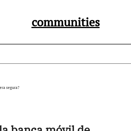
communities
era segura?
la banca móvil de