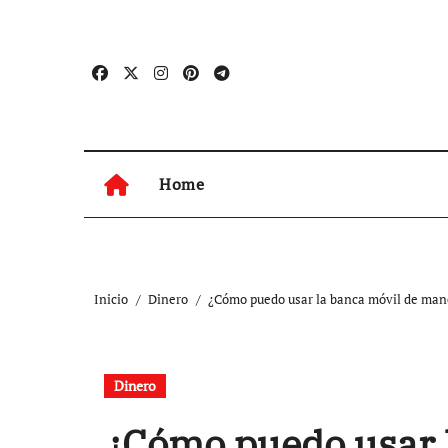
Ir
al
contenido
Home
Inicio
Dinero
¿Cómo puedo usar la banca móvil de man
Dinero
¿Cómo puedo usar 