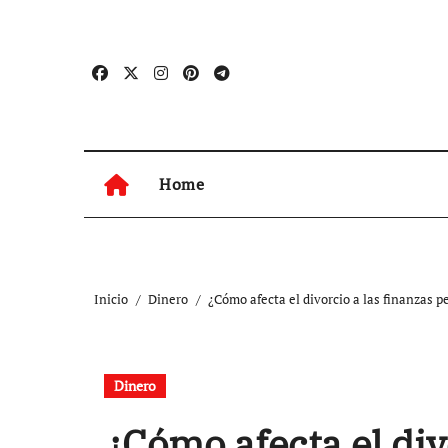
Ir
al
contenido
Home
Inicio
Dinero
¿Cómo afecta el divorcio a las finanzas p
Dinero
¿Cómo afecta el div