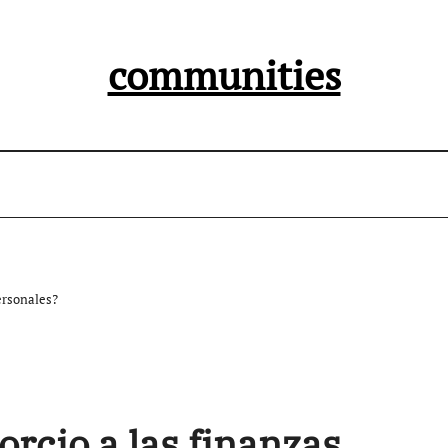
communities
ersonales?
orcio a las finanzas