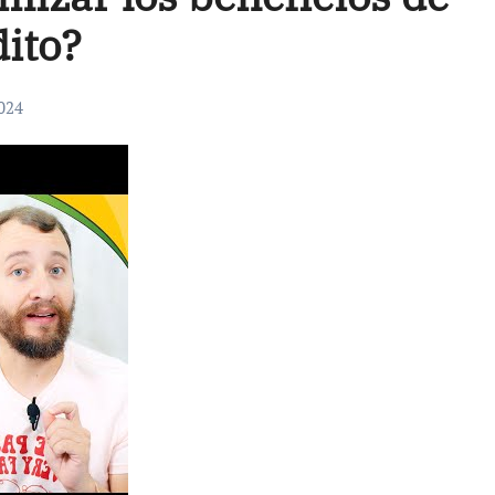
dito?
024