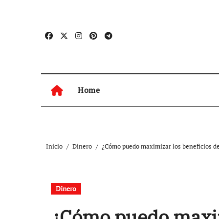
Ir
al
contenido
Home
Inicio
Dinero
¿Cómo puedo maximizar los beneficios de 
Dinero
¿Cómo puedo maxim